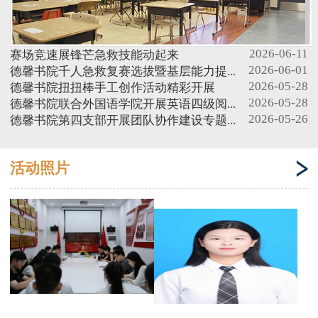
2026-06-11
赛场竞速展锋芒急救技能动起来
2026-06-01
德馨书院千人急救复赛选拔暨基层能力提...
2026-05-28
德馨书院扭扭棒手工创作活动精彩开展
2026-05-28
德馨书院联合外国语学院开展英语四级阅...
2026-05-26
德馨书院第四支部开展团队协作建设专题...
活动照片