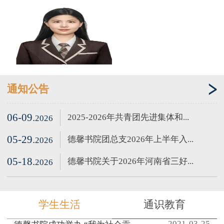
通知公告
06-09.
2025-2026年共青团先进集体和...
2026
05-29.
德馨书院团总支2026年上半年入...
2026
05-18.
德馨书院关于2026年河南省三好...
2026
学生生活
通识教育
2021-03-25